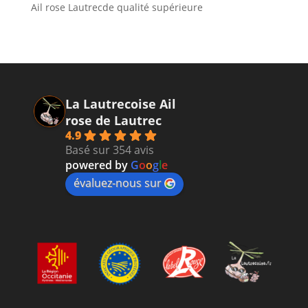
Ail rose Lautrecde qualité supérieure
La Lautrecoise Ail
rose de Lautrec
4.9
Basé sur 354 avis
powered by
G
o
o
g
l
e
évaluez-nous sur