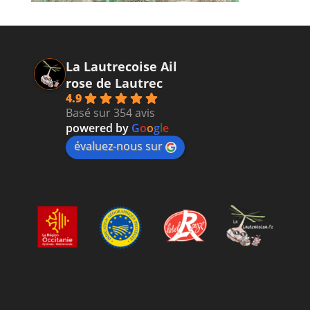
La Lautrecoise Ail
rose de Lautrec
4.9
Basé sur 354 avis
powered by
G
o
o
g
l
e
évaluez-nous sur