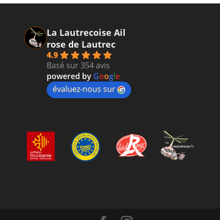
La Lautrecoise Ail
rose de Lautrec
4.9
Basé sur 354 avis
powered by
G
o
o
g
l
e
évaluez-nous sur