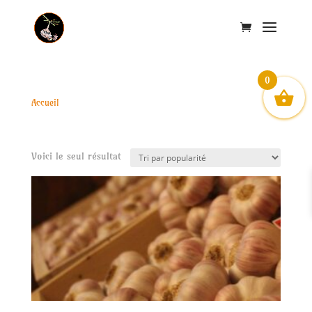
0
Accueil
/ Produits identifiés “fermier”
fermier
Voici le seul résultat