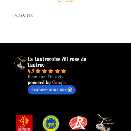
Aperçu rapide
Ail rose de Lautrec – Grappes (1kg)
14,32
€
TTC
La Lautrecoise Ail rose de
Lautrec
4.9
Basé sur 354 avis
powered by
G
o
o
g
l
e
évaluez-nous sur