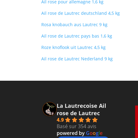
Ail rose pour allemagne 1,6 kg
Ail rose de Lautrec deutschland 4,5 kg
Rosa knobauch aus Lautrec 9 kg
Ail rose de Lautrec pays bas 1,6 kg
Roze knoflook uit Lautrec 4,5 kg
Ail rose de Lautrec Nederland 9 kg
La Lautrecoise Ail
rose de Lautrec
4.9
Basé sur 354 avis
powered by
G
o
o
g
l
e