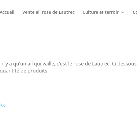
Accueil
Vente ail rose de Lautrec
Culture et terroir
Co
 n’y a qu’un ail qui vaille, c’est le rose de Lautrec. Ci dessous
r quantité de produits.
 kg