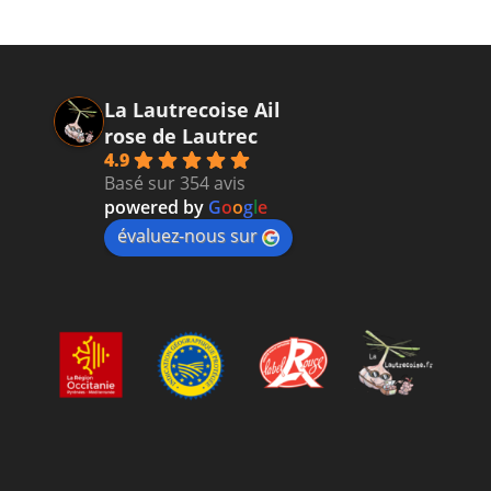
La Lautrecoise Ail
rose de Lautrec
4.9
Basé sur 354 avis
powered by
G
o
o
g
l
e
évaluez-nous sur