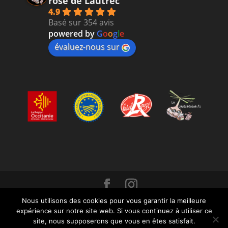
rose de Lautrec
4.9
Basé sur 354 avis
powered by
G
o
o
g
l
e
évaluez-nous sur
Nous utilisons des cookies pour vous garantir la meilleure
Crédit : Sébastien MARTY - Crédit photo : Sébastien
expérience sur notre site web. Si vous continuez à utiliser ce
Marty - Stéphane Delzongle - Crédit logo : Marion
site, nous supposerons que vous en êtes satisfait.
Jouffroy -
Mentions légales
- Conditions générales