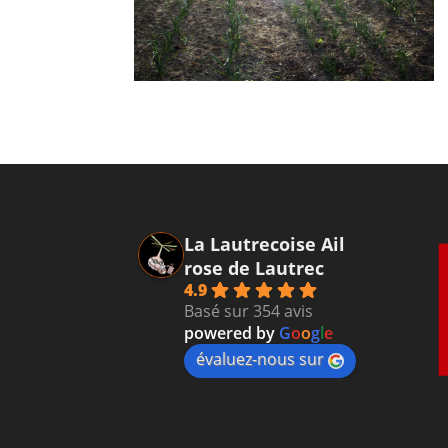
La Lautrecoise Ail
rose de Lautrec
4.9
Basé sur 354 avis
powered by
G
o
o
g
l
e
évaluez-nous sur