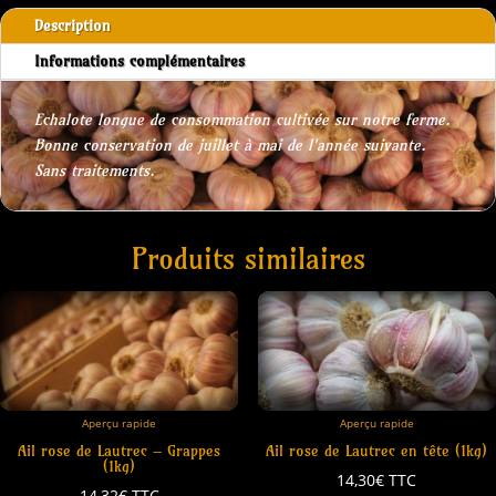
Description
Informations complémentaires
Echalote longue de consommation cultivée sur notre ferme.
Bonne conservation de juillet à mai de l'année suivante.
Sans traitements.
Produits similaires
Aperçu rapide
Aperçu rapide
Ail rose de Lautrec – Grappes
Ail rose de Lautrec en tête (1kg)
(1kg)
14,30
€
TTC
14,32
€
TTC