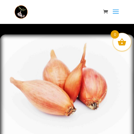
Accueil
/
Vente ail rose de Lautrec
/ Echalote de la ferme 500 g
0