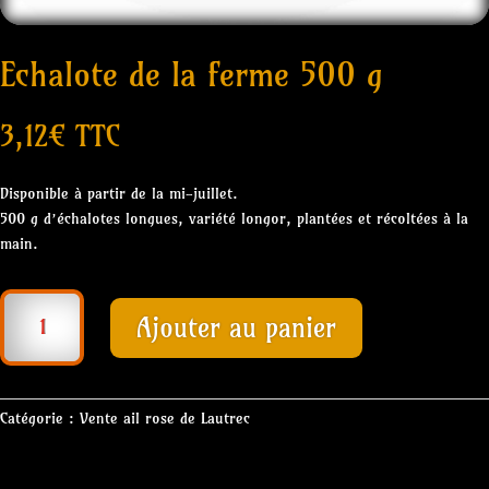
Echalote de la ferme 500 g
3,12
€
TTC
Disponible à partir de la mi-juillet.
500 g d’échalotes longues, variété longor, plantées et récoltées à la
main.
quantité
Ajouter au panier
de
Echalote
de
la
Catégorie :
Vente ail rose de Lautrec
ferme
500
g