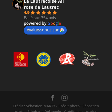
La Lautrecoise Ail
rose de Lautrec
4.9
Basé sur 354 avis
powered by
G
o
o
g
l
e
évaluez-nous sur
Crédit : Sébastien MARTY - Crédit photo : Sébastien
Marty - Stéphane Delzongle - Crédit logo : Marion