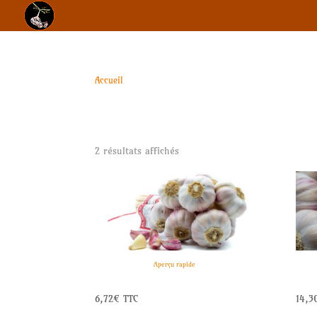
Accueil
/ Produits identifiés “achat”
achat
Achat d’ail rose direct producteur
Trié
2 résultats affichés
par
popularité
Aperçu rapide
Ail rose de Lautrec- Grappes (500g)
Ail r
6,72
€
TTC
14,3