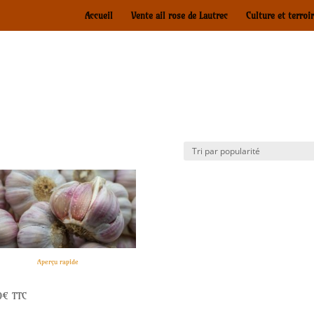
Accueil
Vente ail rose de Lautrec
Culture et terroir
Aperçu rapide
ose de Lautrec en tête (1kg)
0
€
TTC