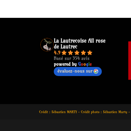
La Lautrecoise Ail rose
de Lautrec
4.9
Basé sur 354 avis
powered by
G
o
o
g
l
e
évaluez-nous sur
Crédit : Sébastien MARTY - Crédit photo : Sébastien Marty -