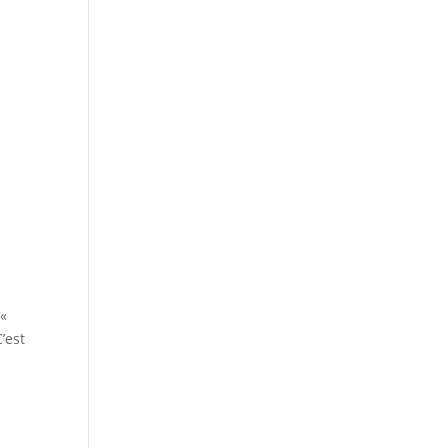
 «
’est