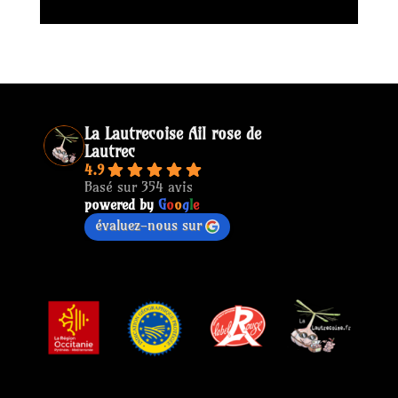
La Lautrecoise Ail rose de
Lautrec
4.9
Basé sur 354 avis
powered by
G
o
o
g
l
e
évaluez-nous sur