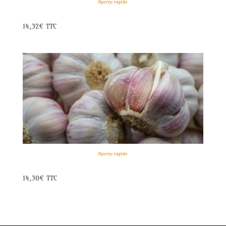
Aperçu rapide
Ail rose de Lautrec – Grappes (1kg)
14,32
€
TTC
Aperçu rapide
Ail rose de Lautrec en tête (1kg)
14,30
€
TTC