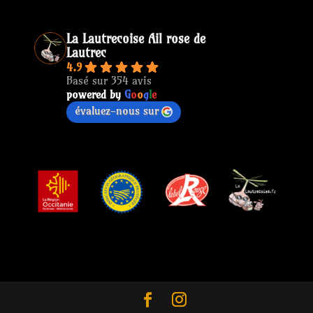
La Lautrecoise Ail rose de
Lautrec
4.9
Basé sur 354 avis
powered by
G
o
o
g
l
e
évaluez-nous sur