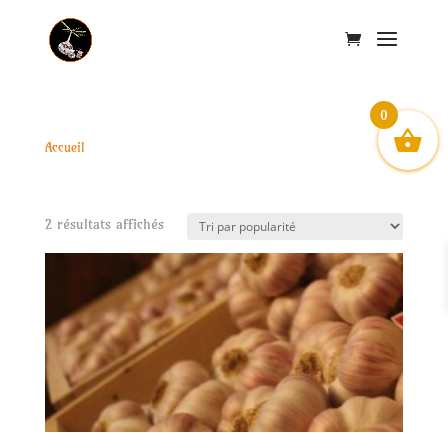
0
Accueil
/ Produits identifiés “Ail rose de Lautrec”
Ail rose de Lautrec
Trié
2 résultats affichés
par
popularité