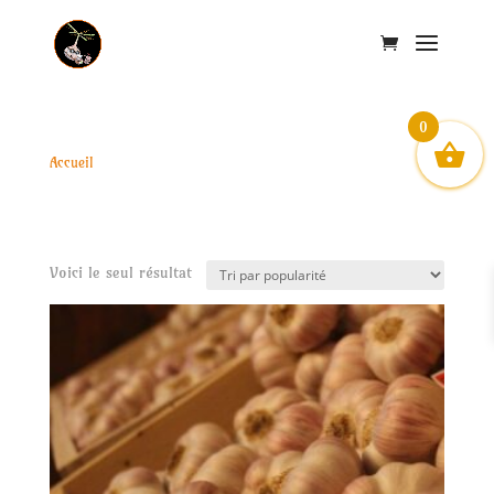
0
Accueil
/ Produits identifiés “grappe”
grappe
grappe d’ail rose de Lautrec
Voici le seul résultat