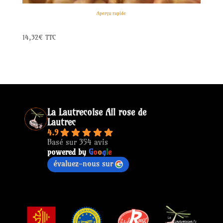
Aperçu rapide
Ail rose de Lautrec – Grappes (1kg)
14,32
€
TTC
La Lautrecoise Ail rose de
Lautrec
4.9
Basé sur 354 avis
powered by
G
o
o
g
l
e
évaluez-nous sur