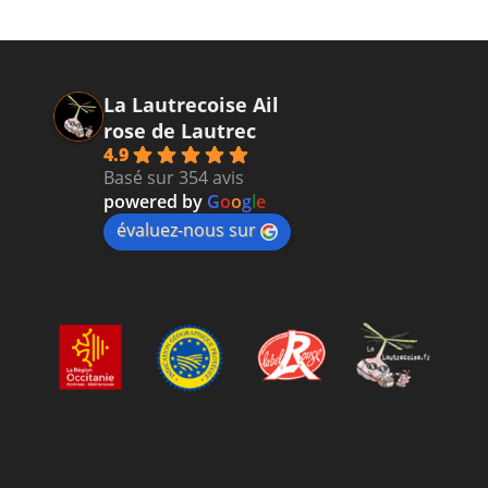
La Lautrecoise Ail
rose de Lautrec
4.9
Basé sur 354 avis
powered by
G
o
o
g
l
e
évaluez-nous sur